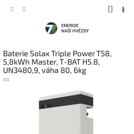
Přejít
NÁKUP
na
obsah
KOŠÍK
Baterie Solax Triple Power T58,
5,8kWh Master, T-BAT H5.8,
UN3480,9, váha 80, 6kg
332