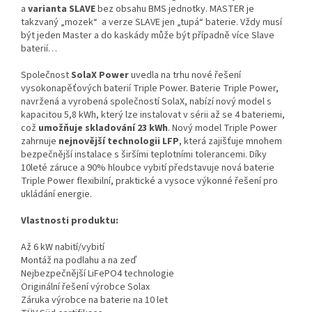
a
varianta SLAVE
bez obsahu BMS jednotky. MASTER je
takzvaný „mozek“ a verze SLAVE jen „tupá“ baterie. Vždy musí
být jeden Master a do kaskády může být případně více Slave
baterií…
Společnost
SolaX Power
uvedla na trhu nové řešení
vysokonapěťových baterií Triple Power. Baterie Triple Power,
navržená a vyrobená společností SolaX, nabízí nový model s
kapacitou 5,8 kWh, který lze instalovat v sérii až se 4 bateriemi,
což
umožňuje skladování 23 kWh
. Nový model Triple Power
zahrnuje
nejnovější technologii LFP
, která zajišťuje mnohem
bezpečnější instalace s širšími teplotními tolerancemi. Díky
10leté záruce a 90% hloubce vybití představuje nová baterie
Triple Power flexibilní, praktické a vysoce výkonné řešení pro
ukládání energie.
Vlastnosti produktu:
Až 6 kW nabití/vybití
Montáž na podlahu a na zeď
Nejbezpečnější LiFePO4 technologie
Originální řešení výrobce Solax
Záruka výrobce na baterie na 10 let