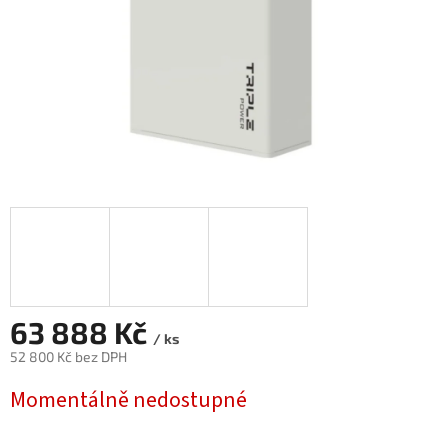
63 888 Kč
/ ks
52 800 Kč bez DPH
Měrná
Momentálně nedostupné
cena: