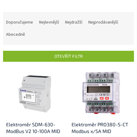
Ř
a
Doporučujeme
Nejlevnější
Nejdražší
Nejprodávanější
z
e
Abecedně
n
í
p
OTEVŘÍT FILTR
r
o
V
d
ý
u
p
k
i
t
s
ů
p
r
o
d
Elektroměr SDM-630-
Elektroměr PRO380-S-CT
u
ModBus V2 10-100A MID
Modbus x/5A MID