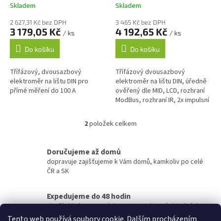
k
Skladem
Skladem
t
ů
2 627,31 Kč bez DPH
3 465 Kč bez DPH
3 179,05 Kč
4 192,65 Kč
/ ks
/ ks
Do košíku
Do košíku
Třífázový, dvousazbový
Třífázový dvousazbový
elektroměr na lištu DIN pro
elektroměr na lištu DIN, úředně
přímé měření do 100 A
ověřený dle MID, LCD, rozhraní
ModBus, rozhraní IR, 2x impulsní
výstup, odběr/dodávka, 4Q
měření, programovatelný,...
2
položek celkem
O
v
l
Doručujeme až domů
á
dopravuje zajišťujeme k Vám domů, kamkoliv po celé
d
ČR a SK
a
c
í
Expedujeme do 48 hodin
p
zboží skladem expedujeme po zaplacení objednávky
r
do 2 pracovních dní
Tento web používá soubory cookie. Dalším procházením