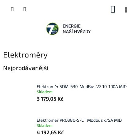
Přejít
NÁKUP
na
obsah
KOŠÍK
Elektroměry
Nejprodávanější
Elektroměr SDM-630-ModBus V2 10-100A MID
Skladem
3 179,05 Kč
Elektroměr PRO380-S-CT Modbus x/5A MID
Skladem
4 192,65 Kč