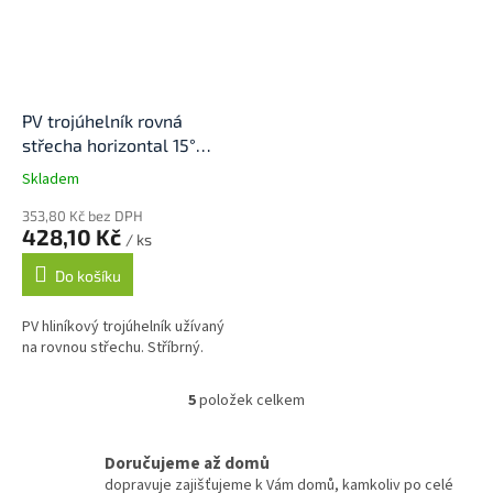
PV trojúhelník rovná
střecha horizontal 15°
3mm
Skladem
353,80 Kč bez DPH
428,10 Kč
/ ks
Do košíku
PV hliníkový trojúhelník užívaný
na rovnou střechu. Stříbrný.
5
položek celkem
O
v
l
Doručujeme až domů
á
dopravuje zajišťujeme k Vám domů, kamkoliv po celé
d