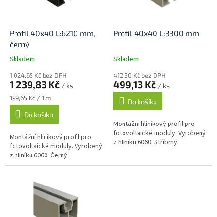
p
r
o
d
Profil 40x40 L:6210 mm,
Profil 40x40 L:3300 mm
u
černý
k
Skladem
Skladem
t
ů
1 024,65 Kč bez DPH
412,50 Kč bez DPH
1 239,83 Kč
499,13 Kč
/ ks
/ ks
Měrná
199,65 Kč / 1 m
Do košíku
cena:
Do košíku
Montážní hliníkový profil pro
fotovoltaické moduly. Vyrobený
Montážní hliníkový profil pro
z hliníku 6060. Stříbrný.
fotovoltaické moduly. Vyrobený
z hliníku 6060. Černý.