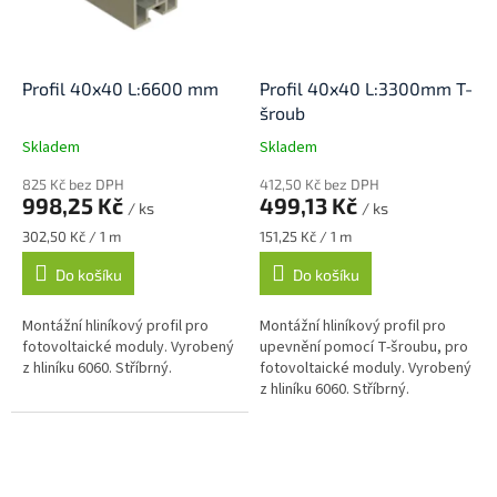
Profil 40x40 L:6600 mm
Profil 40x40 L:3300mm T-
šroub
Skladem
Skladem
825 Kč bez DPH
412,50 Kč bez DPH
998,25 Kč
499,13 Kč
/ ks
/ ks
Měrná
Měrná
302,50 Kč / 1 m
151,25 Kč / 1 m
cena:
cena:
Do košíku
Do košíku
Montážní hliníkový profil pro
Montážní hliníkový profil pro
fotovoltaické moduly. Vyrobený
upevnění pomocí T-šroubu, pro
z hliníku 6060. Stříbrný.
fotovoltaické moduly. Vyrobený
z hliníku 6060. Stříbrný.