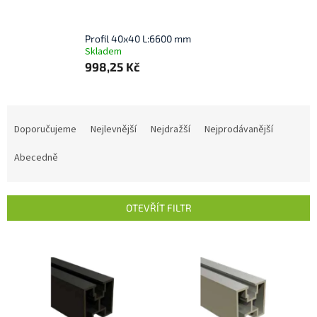
Profil 40x40 L:6600 mm
Skladem
998,25 Kč
Ř
a
Doporučujeme
Nejlevnější
Nejdražší
Nejprodávanější
z
e
Abecedně
n
í
p
OTEVŘÍT FILTR
r
o
V
d
ý
u
p
k
i
t
s
ů