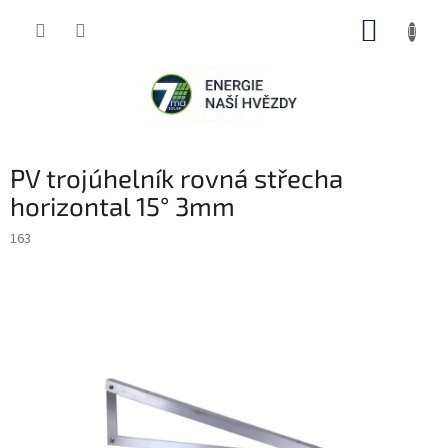
Přejít
NÁKUP
na
obsah
KOŠÍK
PV trojúhelník rovná střecha
horizontal 15° 3mm
163