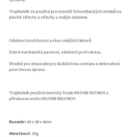
systémy.
Trojúhelník se používá pro montáž fotovoltaických modulů na
ploché střechy a střechy s malým sklonem
.
Odolnost proti korozi a vlivu vnějších faktorů.
Dobrá mechanická pevnost, odolnost proti nárazu.
Vhodné pro eloxování pro dodatečnou ochranu a dekorativní
povrchovou úpravu.
Trojúhelník používá metrický šroub M10 DIN 933 INOX a
přírubovou matici M10 DIN 6923 INOX.
Rozměr:
40 x 40 x 4mm
Hmotnost
: 2kg