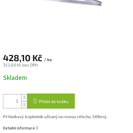
428,10 Kč
/ ks
353,80 Kč bez DPH
Měrná
Skladem
cena:
Přidat do košíku
PV hliníkový trojúhelník užívaný na rovnou střechu. Stříbrný.
Detailní informace