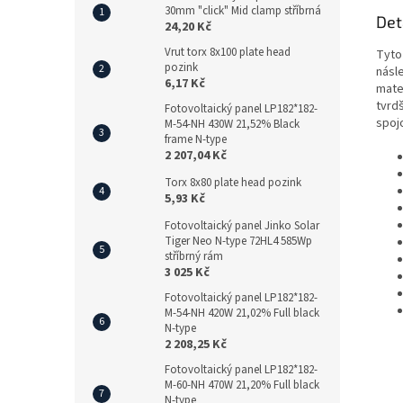
30mm "click" Mid clamp stříbrná
Det
24,20 Kč
Vrut torx 8x100 plate head
Tyto
pozink
násl
6,17 Kč
mater
tvrd
Fotovoltaický panel LP182*182-
spoj
M-54-NH 430W 21,52% Black
frame N-type
2 207,04 Kč
Torx 8x80 plate head pozink
5,93 Kč
Fotovoltaický panel Jinko Solar
Tiger Neo N-type 72HL4 585Wp
stříbrný rám
3 025 Kč
Fotovoltaický panel LP182*182-
M-54-NH 420W 21,02% Full black
N-type
2 208,25 Kč
Fotovoltaický panel LP182*182-
M-60-NH 470W 21,20% Full black
N-type