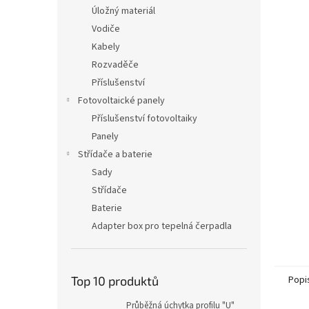
n
Úložný materiál
e
Vodiče
l
Kabely
Rozvaděče
Příslušenství
Fotovoltaické panely
Příslušenství fotovoltaiky
Panely
Střídače a baterie
Sady
Střídače
Baterie
Adapter box pro tepelná čerpadla
Top 10 produktů
Popi
Průběžná úchytka profilu "U"