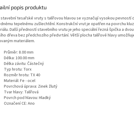
ailní popis produktu
 stavební tesařské vruty s talířovou hlavou se vyznačují vysokou pevností 
ednému tepelnému zušlechtění. Konstrukční vrut je opatřen na povrchu kluzn
iálu. Další předností stavebního vrutu je jeho speciální řezná špička a dvo
šího dřeva bez předchozího předvrtání. Větší plocha talířové hlavy umožňuj
ovaným materiálem.
Průměr: 8.00 mm
Délka: 100.00 mm
Délka závitu: Částečný
Typ hrotu: Torx
Rozměr hrotu: TX 40
Materiál: Fe - ocel
Povrchová úprava: Zinek žlutý
Tvar hlavy: Talířová
Povrch pod hlavou: Hladký
Označení CE: Ano