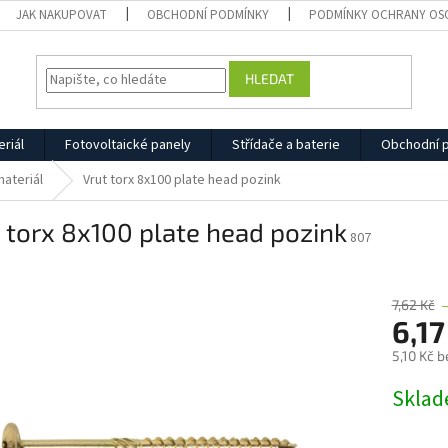
JAK NAKUPOVAT
OBCHODNÍ PODMÍNKY
PODMÍNKY OCHRANY OS
HLEDAT
eriál
Fotovoltaické panely
Střídače a baterie
Obchodní 
ateriál
Vrut torx 8x100 plate head pozink
 torx 8x100 plate head pozink
807
7,62 Kč
6,17
5,10 Kč 
Měrná
Skla
cena: