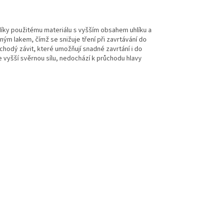
díky použitému materiálu s vyšším obsahem uhlíku a
ým lakem, čímž se snižuje tření při zavrtávání do
uchodý závit, které umožňují snadné zavrtání i do
e vyšší svěrnou sílu, nedochází k průchodu hlavy