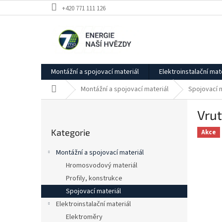
Přejít
+420 771 111 126
na
obsah
Montážní a spojovací materiál
Elektroinstalační mat
Domů
Montážní a spojovací materiál
Spojovací m
P
Vrut
o
Přeskočit
s
Kategorie
kategorie
Akce
t
r
Montážní a spojovací materiál
a
Hromosvodový materiál
n
Profily, konstrukce
n
í
Spojovací materiál
p
Elektroinstalační materiál
a
Elektroměry