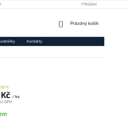
OBNÍCH ÚDAJŮ
Přihlášení
NÁKUPNÍ
Prázdný košík
KOŠÍK
podmínky
Kontakty
–19 %
 Kč
/ ks
bez DPH
dem