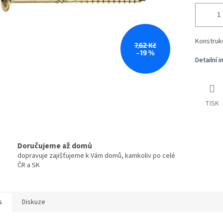
Konstrukč
7,62 Kč
–19 %
Detailní 
TISK
Doručujeme až domů
dopravuje zajišťujeme k Vám domů, kamkoliv po celé
ČR a SK
s
Diskuze