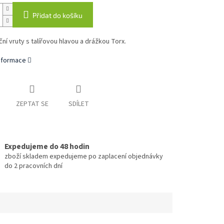
Přidat do košíku
ní vruty s talířovou hlavou a drážkou Torx.
informace
ZEPTAT SE
SDÍLET
Expedujeme do 48 hodin
zboží skladem expedujeme po zaplacení objednávky
do 2 pracovních dní