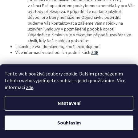
Informaci o maximálním počtu Zboží Vám však vždy
v rámci E-shopu předem poskytneme a neměla by pro Vás
být tedy překvapivá. V případě, že nastane jakýkoli
důvod, pro který nemůžeme Objednávku potvrdit,
budeme Vás kontaktovat a zašleme Vám nabídku na
uzavření Smlouvy v pozměněné podobě oproti
Objednávce.
Smlouva je v takovém případě uzavřena ve
chvíli, kdy Naši nabídku
potvrdíte.
Jakmile je vše domluveno, zboží expedujeme.
Více informací v obchodních podmínkách
ZDE
Z
á
Tento web používá soubory cookie. Dalším procházením
Vytvořil Shoptet
p
tohoto webu vyjadřujete souhlas s jejich používáním.. Více
a
informací
zde
.
t
Copyright 2026
7ma - vše pro Vaši fotovoltaiku
. Všechna práva
í
vyhrazena.
Nastavení
Souhlasím