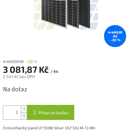
4 403,19
Kč
–30 %
4 403,19 Kč
–30 %
3 081,87 Kč
/ ks
2 547 Kč bez DPH
Měrná
Na dotaz
cena:
Přidat do košíku
Fotovoltaický panel LP 550W Silver 182*182-M-72-MH.