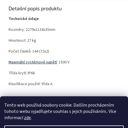
Detailní popis produktu
Technické údaje
Rozměry: 2279x1134x35mm
Hmotnost: 27 kg
Počet článků: 144 (72x2)
Maximální systémové napětí
:
1500 V
Třída krytí
:
IP68
Klasifikace použití: třída A
Tento web používá soubory cookie. Dalším procházením
tohoto webu vyjadřujete souhlas s jejich používáním.. Více
Z
informací
zde
.
á