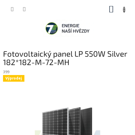
Přejít
NÁKUP
na
obsah
KOŠÍK
Fotovoltaický panel LP 550W Silver
182*182-M-72-MH
399
Výprodej