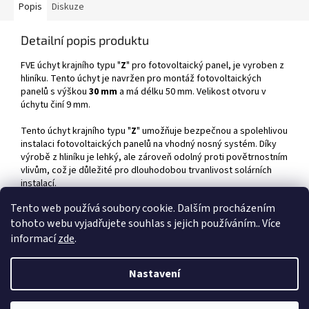
Popis
Diskuze
Detailní popis produktu
FVE úchyt krajního typu "
Z
" pro fotovoltaický panel, je vyroben z
hliníku. Tento úchyt je navržen pro montáž fotovoltaických
panelů s výškou
30 mm
a má délku 50 mm. Velikost otvoru v
úchytu činí 9 mm.
Tento úchyt krajního typu "
Z
" umožňuje bezpečnou a spolehlivou
instalaci fotovoltaických panelů na vhodný nosný systém. Díky
výrobě z hliníku je lehký, ale zároveň odolný proti povětrnostním
vlivům, což je důležité pro dlouhodobou trvanlivost solárních
instalací.
Tento web používá soubory cookie. Dalším procházením
tohoto webu vyjadřujete souhlas s jejich používáním.. Více
Z
informací
zde
.
á
Vytvořil Shoptet
p
Nastavení
a
t
Copyright 2026
7ma - vše pro Vaši fotovoltaiku
. Všechna práva