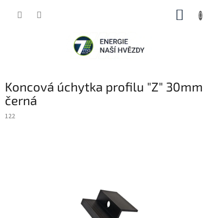
Přejít
NÁKUP
na
obsah
KOŠÍK
Koncová úchytka profilu "Z" 30mm
černá
122