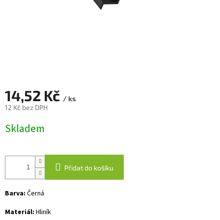
14,52 Kč
/ ks
12 Kč bez DPH
Měrná
Skladem
cena:
Přidat do košíku
Barva:
Černá
Materiál:
Hliník